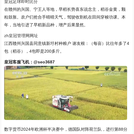
皇冠足球即时比分
在赣州的兴国、宁王人等地，早稻长势喜东说念主，稻谷金黄，颗
粒鼓胀。农户们抢合手晴晴天气，驾驶收割机在田间穿梭功课。本
年，当地引进了早稻新品种，增产后果显然。
zh皇冠管理网网址
江西赣州兴国县同意镇新圩村种粮户 谢友根：（每亩）比往年多了4
包（稻谷），4包即是200多斤。
皇冠客服飞机：@seo3687
数字货币2024年欧洲杯半决赛中，德国队对阵荷兰队，进行第88分