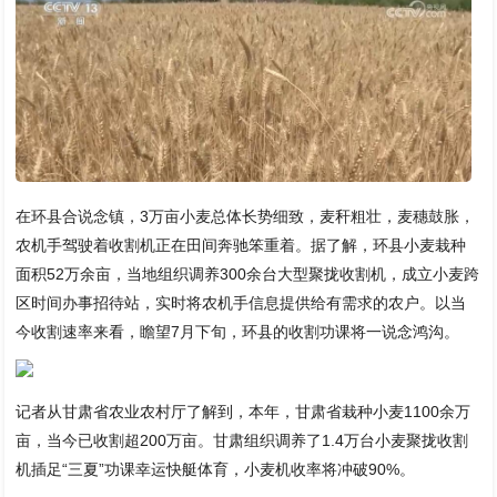
在环县合说念镇，3万亩小麦总体长势细致，麦秆粗壮，麦穗鼓胀，
农机手驾驶着收割机正在田间奔驰笨重着。据了解，环县小麦栽种
面积52万余亩，当地组织调养300余台大型聚拢收割机，成立小麦跨
区时间办事招待站，实时将农机手信息提供给有需求的农户。以当
今收割速率来看，瞻望7月下旬，环县的收割功课将一说念鸿沟。
记者从甘肃省农业农村厅了解到，本年，甘肃省栽种小麦1100余万
亩，当今已收割超200万亩。甘肃组织调养了1.4万台小麦聚拢收割
机插足“三夏”功课幸运快艇体育，小麦机收率将冲破90%。