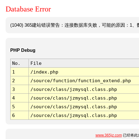
Database Error
(1040) 365建站错误警告：连接数据库失败，可能的原因：1、数
PHP Debug
No.
File
1
/index.php
2
/source/function/function_extend.php
3
/source/class/jzmysql.class.php
4
/source/class/jzmysql.class.php
5
/source/class/jzmysql.class.php
6
/source/class/jzmysql.class.php
www.365jz.com
已经将此