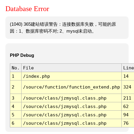
Database Error
(1040) 365建站错误警告：连接数据库失败，可能的原
因：1、数据库密码不对; 2、mysql未启动。
PHP Debug
No.
File
Line
1
/index.php
14
2
/source/function/function_extend.php
324
3
/source/class/jzmysql.class.php
211
4
/source/class/jzmysql.class.php
62
5
/source/class/jzmysql.class.php
94
6
/source/class/jzmysql.class.php
76