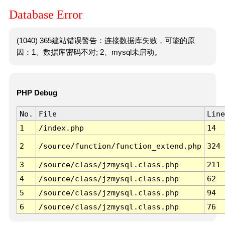
Database Error
(1040) 365建站错误警告：连接数据库失败，可能的原
因：1、数据库密码不对; 2、mysql未启动。
PHP Debug
No.
File
Line
1
/index.php
14
2
/source/function/function_extend.php
324
3
/source/class/jzmysql.class.php
211
4
/source/class/jzmysql.class.php
62
5
/source/class/jzmysql.class.php
94
6
/source/class/jzmysql.class.php
76