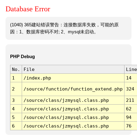
Database Error
(1040) 365建站错误警告：连接数据库失败，可能的原
因：1、数据库密码不对; 2、mysql未启动。
PHP Debug
No.
File
Line
1
/index.php
14
2
/source/function/function_extend.php
324
3
/source/class/jzmysql.class.php
211
4
/source/class/jzmysql.class.php
62
5
/source/class/jzmysql.class.php
94
6
/source/class/jzmysql.class.php
76