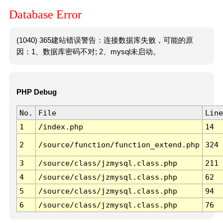
Database Error
(1040) 365建站错误警告：连接数据库失败，可能的原
因：1、数据库密码不对; 2、mysql未启动。
PHP Debug
No.
File
Line
1
/index.php
14
2
/source/function/function_extend.php
324
3
/source/class/jzmysql.class.php
211
4
/source/class/jzmysql.class.php
62
5
/source/class/jzmysql.class.php
94
6
/source/class/jzmysql.class.php
76