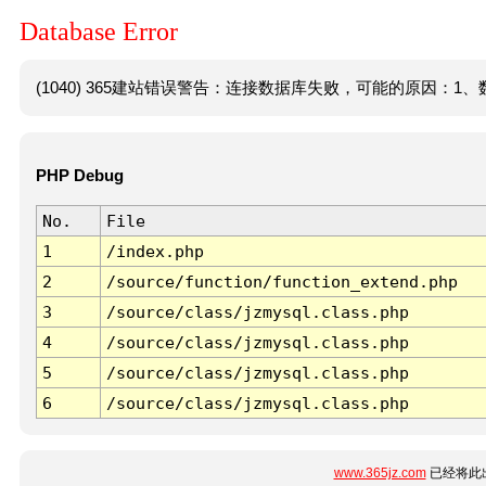
Database Error
(1040) 365建站错误警告：连接数据库失败，可能的原因：1、数
PHP Debug
No.
File
1
/index.php
2
/source/function/function_extend.php
3
/source/class/jzmysql.class.php
4
/source/class/jzmysql.class.php
5
/source/class/jzmysql.class.php
6
/source/class/jzmysql.class.php
www.365jz.com
已经将此