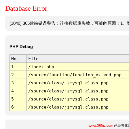
Database Error
(1040) 365建站错误警告：连接数据库失败，可能的原因：1、数
PHP Debug
No.
File
1
/index.php
2
/source/function/function_extend.php
3
/source/class/jzmysql.class.php
4
/source/class/jzmysql.class.php
5
/source/class/jzmysql.class.php
6
/source/class/jzmysql.class.php
www.365jz.com
已经将此