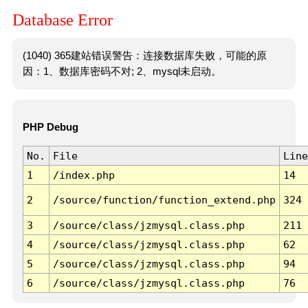
Database Error
(1040) 365建站错误警告：连接数据库失败，可能的原
因：1、数据库密码不对; 2、mysql未启动。
PHP Debug
No.
File
Line
1
/index.php
14
2
/source/function/function_extend.php
324
3
/source/class/jzmysql.class.php
211
4
/source/class/jzmysql.class.php
62
5
/source/class/jzmysql.class.php
94
6
/source/class/jzmysql.class.php
76