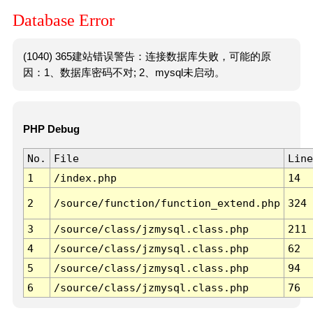
Database Error
(1040) 365建站错误警告：连接数据库失败，可能的原
因：1、数据库密码不对; 2、mysql未启动。
PHP Debug
No.
File
Line
1
/index.php
14
2
/source/function/function_extend.php
324
3
/source/class/jzmysql.class.php
211
4
/source/class/jzmysql.class.php
62
5
/source/class/jzmysql.class.php
94
6
/source/class/jzmysql.class.php
76